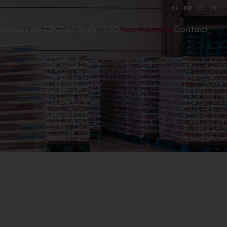
NL
FR
EN
DE
 propos de CBG
Secteurs
ESG
Nos marques
Contact