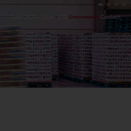
NL
FR
EN
DE
Over CBG
Sectoren
ESG
Onze merken
Contact