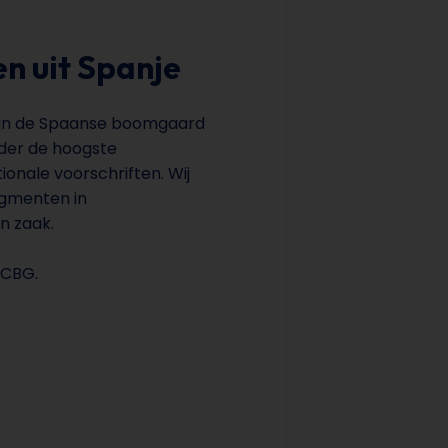
n uit Spanje
van de Spaanse boomgaard
nder de hoogste
onale voorschriften. Wij
segmenten in
en zaak.
 CBG.