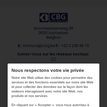
Boomsesteenweg 28
2630 Aartselaar
Belgium
E:
infofood@cbg.be
T:
+32 3 238 99 70
Suivez-nous sur les réseaux sociaux:
Navigation
Nous respectons votre vie privée
À propos de CBG
Nos marques
Notre site Web utilise des cookies pour permettre des
services et des fonctions essentiels sur notre site Web
Secteurs
Contact
et pour collecter des données sur la façon dont les
ESG
visiteurs interagissent avec notre site Web, nos
produits et nos services.
CBG travaille avec des partenaires certifiés
En cliquant sur « Accepter », vous nous autorisez à