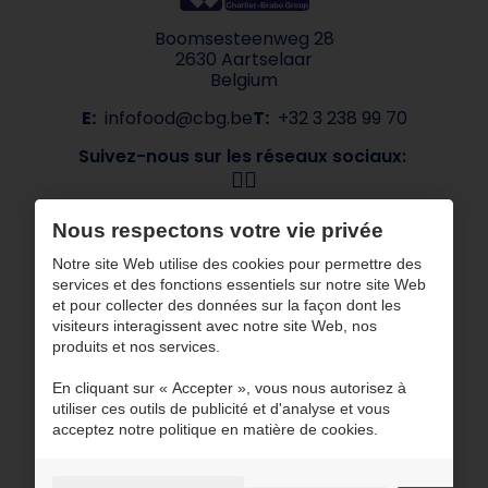
Boomsesteenweg 28
2630 Aartselaar
Belgium
E:
infofood@cbg.be
T:
+32 3 238 99 70
Suivez-nous sur les réseaux sociaux:
Navigation
Nous respectons votre vie privée
À propos de CBG
Nos marques
Notre site Web utilise des cookies pour permettre des
services et des fonctions essentiels sur notre site Web
Secteurs
Contact
et pour collecter des données sur la façon dont les
ESG
visiteurs interagissent avec notre site Web, nos
produits et nos services.
CBG travaille avec des partenaires certifiés
En cliquant sur « Accepter », vous nous autorisez à
utiliser ces outils de publicité et d'analyse et vous
acceptez notre politique en matière de cookies.