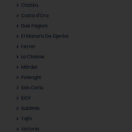
Chatka
Costa d'Oro
Due Fagiani
El Manara De Djerba
Ferrer
La Chasse
Márdel
Polenghi
San Carlo
SIOF
Sublimix
Tajín
Victoria