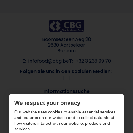
Boomsesteenweg 28
2630 Aartselaar
Belgium
E:
infofood@cbg.be
T:
+32 3 238 99 70
Folgen Sie uns in den sozialen Medien:
Informationssuche
Über CBG
Unsere Marken
We respect your privacy
Branchen
Kontakt
Our website uses cookies to enable essential services
ESG
and features on our website and to collect data about
how visitors interact with our website, products and
CBG arbeitet mit zertifizierten Partnern
services.