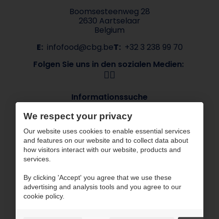
Boomsesteenweg 28
2630 Aartselaar
Belgium
E:
infofood@cbg.be
T:
+32 3 238 99 70
Folgen Sie uns in den sozialen Medien:
Informationssuche
Über CBG
Unsere Marken
We respect your privacy
Branchen
Kontakt
Our website uses cookies to enable essential services
ESG
and features on our website and to collect data about
how visitors interact with our website, products and
CBG arbeitet mit zertifizierten Partnern
services.
By clicking 'Accept' you agree that we use these
advertising and analysis tools and you agree to our
cookie policy.