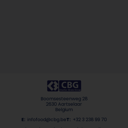
Boomsesteenweg 28
2630 Aartselaar
Belgium
E:
infofood@cbg.be
T:
+32 3 238 99 70