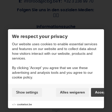
E:
infofood@cbg.be
T:
+32 3 238 99 70
Folgen Sie uns in den sozialen Medien:
Informationssuche
Über CBG
Unsere Marken
We respect your privacy
Branchen
Kontakt
Our website uses cookies to enable essential services
ESG
and features on our website and to collect data about
how visitors interact with our website, products and
CBG arbeitet mit zertifizierten Partnern
services.
By clicking 'Accept' you agree that we use these
advertising and analysis tools and you agree to our
cookie policy.
Nutzungsbedingungen und Datenschutzpolitik
Show settings
Alles weigeren
Accept
Cookie-Hinweis
Cookie-Einstellungen
cookiebot.be
Sitemap
login