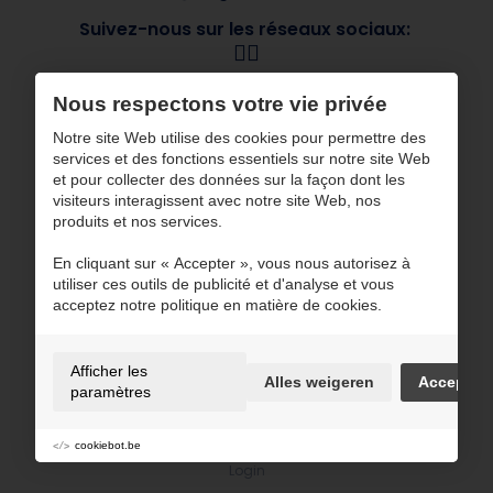
Suivez-nous sur les réseaux sociaux:
Navigation
Nous respectons votre vie privée
À propos de CBG
Nos marques
Notre site Web utilise des cookies pour permettre des
services et des fonctions essentiels sur notre site Web
Secteurs
Contact
et pour collecter des données sur la façon dont les
ESG
visiteurs interagissent avec notre site Web, nos
produits et nos services.
CBG travaille avec des partenaires certifiés
En cliquant sur « Accepter », vous nous autorisez à
utiliser ces outils de publicité et d'analyse et vous
acceptez notre politique en matière de cookies.
Afficher les
Alles weigeren
Accepter
Conditions d'utilisation et politique de confidentialité
paramètres
Politique en matière de cookies
Cookie préférences
cookiebot.be
Sitemap
Login