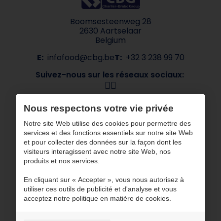
Boomsesteenweg 28
2630 Aartselaar
Belgium
E:
infofood@cbg.be
T:
+32 3 238 99 70
Suivez-nous sur les réseaux sociaux:
Navigation
Nous respectons votre vie privée
À propos de CBG
Nos marques
Notre site Web utilise des cookies pour permettre des
services et des fonctions essentiels sur notre site Web
Secteurs
Contact
et pour collecter des données sur la façon dont les
ESG
visiteurs interagissent avec notre site Web, nos
produits et nos services.
CBG travaille avec des partenaires certifiés
En cliquant sur « Accepter », vous nous autorisez à
utiliser ces outils de publicité et d'analyse et vous
acceptez notre politique en matière de cookies.