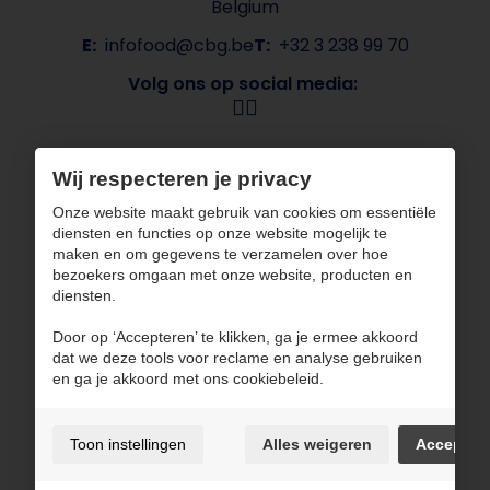
Belgium
E:
infofood@cbg.be
T:
+32 3 238 99 70
Volg ons op social media:
Navigatie
Wij respecteren je privacy
Over CBG
Onze merken
Onze website maakt gebruik van cookies om essentiële
Sectoren
Contact
diensten en functies op onze website mogelijk te
ESG
maken en om gegevens te verzamelen over hoe
bezoekers omgaan met onze website, producten en
CBG werkt met gecertificeerde partners
diensten.
Door op ‘Accepteren’ te klikken, ga je ermee akkoord
dat we deze tools voor reclame en analyse gebruiken
en ga je akkoord met ons cookiebeleid.
Gebruiksvoorwaarden en privacybeleid
Toon instellingen
Alles weigeren
Accepter
Cookiebeleid
Cookie voorkeuren