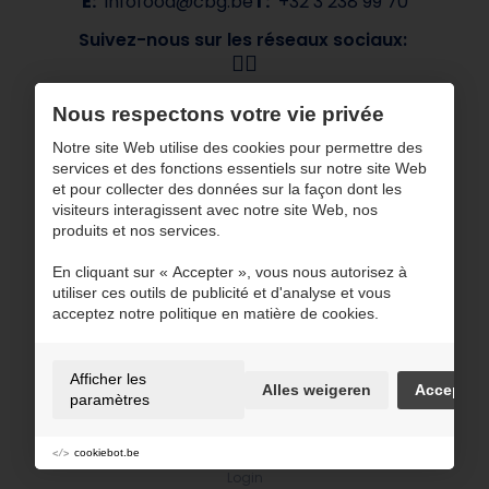
E:
infofood@cbg.be
T:
+32 3 238 99 70
Suivez-nous sur les réseaux sociaux:
Navigation
Nous respectons votre vie privée
À propos de CBG
Nos marques
Notre site Web utilise des cookies pour permettre des
services et des fonctions essentiels sur notre site Web
Secteurs
Contact
et pour collecter des données sur la façon dont les
ESG
visiteurs interagissent avec notre site Web, nos
produits et nos services.
CBG travaille avec des partenaires certifiés
En cliquant sur « Accepter », vous nous autorisez à
utiliser ces outils de publicité et d'analyse et vous
acceptez notre politique en matière de cookies.
Afficher les
Alles weigeren
Accepter
Conditions d'utilisation et politique de confidentialité
paramètres
Politique en matière de cookies
Cookie préférences
cookiebot.be
Sitemap
Login